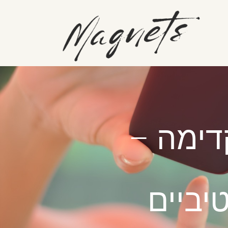
בקדימה –
יביים