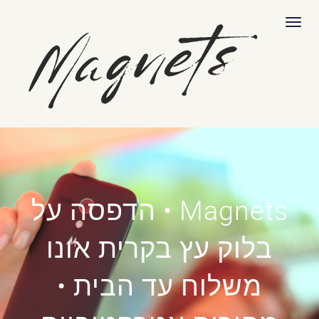
לתוכן
תפריט
Magnets • הדפסה על
בלוק עץ בקרית אונו
משלוח עד הבית •