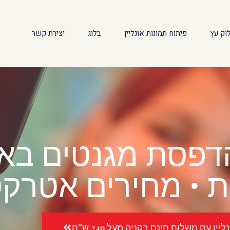
וק עץ
פיתוח תמונות אונליין
בלוג
יצירת קשר
 • מחירים אטרקט
יין עם משלוח חינם בקניה מעל 249 ש”ח