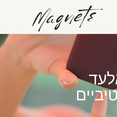
יביים