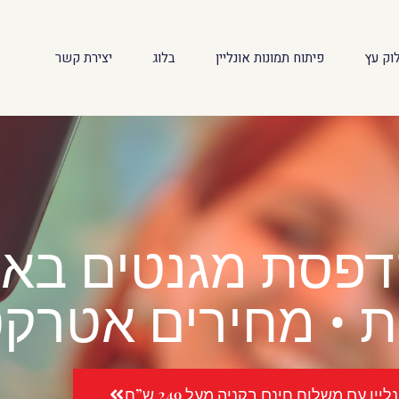
וק עץ
פיתוח תמונות אונליין
בלוג
יצירת קשר
 • מחירים אטרקט
יין עם משלוח חינם בקניה מעל 249 ש”ח