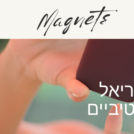
יביים