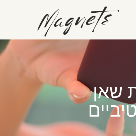
יביים