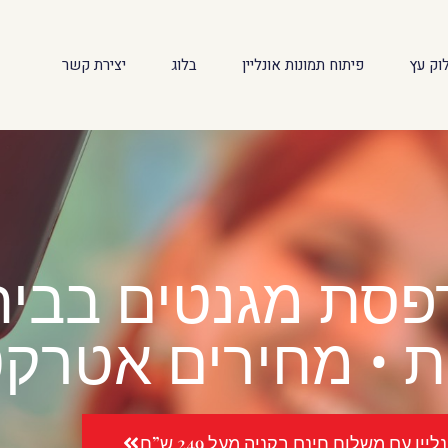
וק עץ
פיתוח תמונות אונליין
בלוג
יצירת קשר
 • מחירים אטרקט
יין עם משלוח חינם בקניה מעל 249 ש”ח