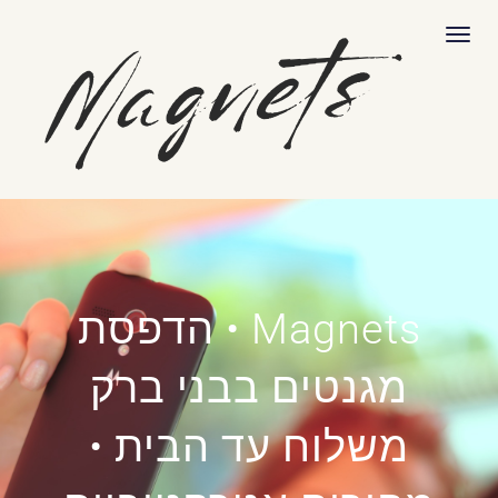
לתוכן
תפריט
Magnets • הדפסת
מגנטים בבני ברק
משלוח עד הבית •