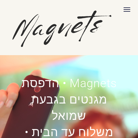
לתוכן
תפריט
Magnets • הדפסת
מגנטים בגבעת
שמואל
משלוח עד הבית •