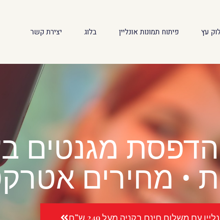
וק עץ
פיתוח תמונות אונליין
בלוג
יצירת קשר
 • מחירים אטרקט
יין עם משלוח חינם בקניה מעל 249 ש”ח