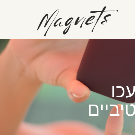
יביים