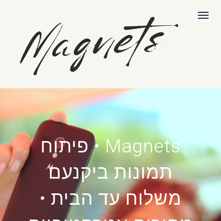
לתוכן
תפריט
Magnets • פיתוח
תמונות ביקנעם
משלוח עד הבית •