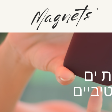
יביים