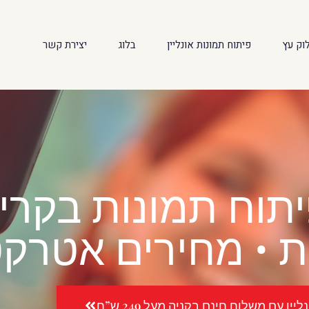
וק עץ
פיתוח תמונות אונליין
בלוג
יצירת קשר
 • מחירים אטרקט
יין עם משלוח חינם בקניה מעל 249 ש”ח